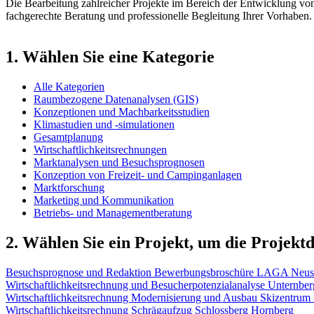
Die Bearbeitung zahlreicher Projekte im Bereich der Entwicklung von
fachgerechte Beratung und professionelle Begleitung Ihrer Vorhaben.
1. Wählen Sie eine Kategorie
Alle Kategorien
Raumbezogene Datenanalysen (GIS)
Konzeptionen und Machbarkeitsstudien
Klimastudien und -simulationen
Gesamtplanung
Wirtschaftlichkeitsrechnungen
Marktanalysen und Besuchsprognosen
Konzeption von Freizeit- und Campinganlagen
Marktforschung
Marketing und Kommunikation
Betriebs- und Managementberatung
2. Wählen Sie ein Projekt, um die Projektd
Besuchsprognose und Redaktion Bewerbungsbroschüre LAGA Neus
Wirtschaftlichkeitsrechnung und Besucherpotenzialanalyse Unternbe
Wirtschaftlichkeitsrechnung Modernisierung und Ausbau Skizentrum 
Wirtschaftlichkeitsrechnung Schrägaufzug Schlossberg Hornberg