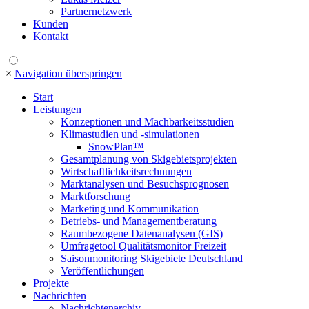
Partnernetzwerk
Kunden
Kontakt
×
Navigation überspringen
Start
Leistungen
Konzeptionen und Machbarkeitsstudien
Klimastudien und -simulationen
SnowPlan™
Gesamtplanung von Skigebietsprojekten
Wirtschaftlichkeitsrechnungen
Marktanalysen und Besuchsprognosen
Marktforschung
Marketing und Kommunikation
Betriebs- und Managementberatung
Raumbezogene Datenanalysen (GIS)
Umfragetool Qualitätsmonitor Freizeit
Saisonmonitoring Skigebiete Deutschland
Veröffentlichungen
Projekte
Nachrichten
Nachrichtenarchiv