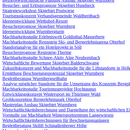
Betriebswirtschaftliche Planung Ausbau Skigebiet Wurmberg
Besucher- und Erlösprognose Skigebiet Hundseck
Strategieworkshop Skigebiet Postwiese
Tourismuskonzept Verbandsgemeinde Waldbreitbach
Ideenentwicklung Wirthshof-Resort
Besucherprognose Skigebiet Wurmberg
Ideenentwicklung Wurmbergturm
Machbarkeitsstudie Erlebniswelt Goldisthal-Masserberg
Machbarkeitsstudie Rennsteig Ski- und Bergerlebnisarena Oberhof
Standortanalyse für ein Hotelprojekt in Söll
Besucherprognose Rennsteig-Therme
Machbarkeitsstudie Schnee-Aktiv Alpe Neuhornbach
Wirtschaftliche Bewertung Skigebiet Balderschwang
Zukunftskonzept und Machbarkeitsstudie für die Liftstandorte in Helle
Ermittlung Beschneiungspotenzial Skigebiet Wurmberg
Begleitberatung Wurmbergseilbahn
Analyse möglicher Standorte für die Umsetzung des Konzepts Bergpl
Machbarkeitsstudie Tourismusprojekte Hochtaunus
Entwicklungskonzept Wintersport im Thüringer Wald
Grobkonzeption Bergerlebnispark Oberhof
Masterplan Ausbau Skigebiet Wurmberg
Wirtschaftlichkeitsberechnung und Darstellung der wirtschaftlichen
Vorstudie zur Machbarkeit Wintersportzentrum Langewiesen
Wirtschaftlichkeitsberechnungen für Beschneiungsanlagen
Begleitberatung Skilift Schmallenberger Höhe