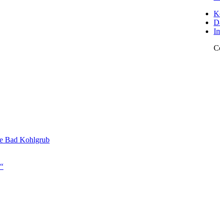
K
D
I
C
le Bad Kohlgrub
e“