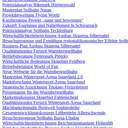
Potenzialanalyse Bikepark Hürtgenwald
Masterplan Seilbahn Naran
Projektbewertung Flying World
Kurzberatung Projekt „natur und bewegung“
Zukunft Tourismus und Naherholung in Schwarzach
Potenzialanalyse Seilbahn Tecklenburg
Wirtschaftlichkeitsberechnung Ausbau Skiarena Silbersattel
Besuchsprognose und Ermittlung regionalökonomischer Effekte Seil
Business-Plan Ausbau Skiarena Silbersattel
Qualitätsmonitor Freizeit Wurmbergseilbahn
Betriebsberatung Ferienpark Plötzky
Wirtschaftliche Bedeutung Skigebiet Feldberg
Betriebsberatung World of Fun
Neue Webseite für die Wurmbergseilbahn
Masterplan Wintersport-Arena Sauerland 2.0
Marktforschung Wintersport-Arena Sauerland
Strategische Ausrichtung Triolago Freizeitresort
Pressemappe für die Wurmbergseilbahn
Marketingkonzept Skigebiet Fahlenscheid
Qualitätsmonitor Freizeit Wintersport-Arena Sauerland
Machbarkeitsstudie Bergwelt Sophienhöhe
Gesamtentwicklungskonzept Liftbetriebe Alberschwende
Besucherprognose Seilbahn Bursa-Uludag
Wirtschaftlichkeitsberechnung Beschneiungsanlage Höhenlift