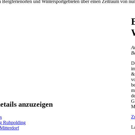
 Bergferienorten und Wintersportgebieten über einen Zeitraum von nun
A
B
D
i
&
v
b
mi
de
G
etails anzuzeigen
M
Z
s
rg Ruhpolding
La
Mitterdorf