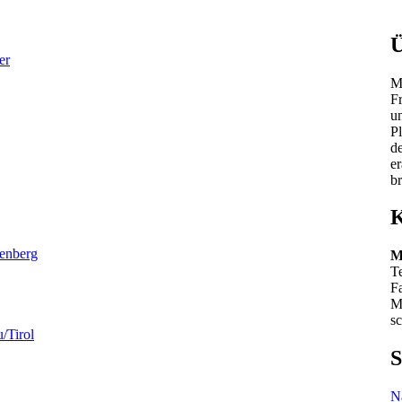
Ü
er
Mo
F
u
Pl
d
er
b
K
zenberg
M
T
F
M
sc
/Tirol
S
N