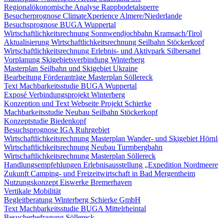
Regionalökonomische Analyse Rappbodetalsperre
Besucherprognose ClimateXperience Almere/Niederlande
Besuchsprognose BUGA Wuppertal
Wirtschaftlichkeitsrechnung Sonnwendjochbahn Kramsach/Tirol
Aktualisierung Wirtschaftlichkeitsrechnung Seilbahn Stöckerkopf
Wirtschaftlichkeitsrechnung Erlebnis- und Aktivpark Silbersattel
Vorplanung Skigebietsverbindung Winterberg
Masterplan Seilbahn und Skigebiet Ukraine
Bearbeitung Förderanträge Masterplan Söllereck
Text Machbarkeitsstudie BUGA Wuppertal
Exposé Verbindungsprojekt Winterberg
Konzeption und Text Webseite Projekt Schierke
Machbarkeitsstudie Neubau Seilbahn Stöckerkopf
Konzeptstudie Biedenkopf
Besuchsprognose IGA Ruhrgebiet
Wirtschaftlichkeitsrechnung Masterplan Wander- und Skigebiet Hörn
Wirtschaftlichkeitsrechnung Neubau Turmbergbahn
Wirtschaftlichkeitsrechnung Masterplan Söllereck
Handlungsempfehlungen Erlebnisausstellung „Expedition Nordmeer
Zukunft Camping- und Freizeitwirtschaft in Bad Mergentheim
Nutzungskonzept Eiswerke Bremerhaven
Vertikale Mobilität
Begleitberatung Winterberg Schierke GmbH
Text Machbarkeitsstudie BUGA Mittelrheintal
Besucherbefragung Söllereck