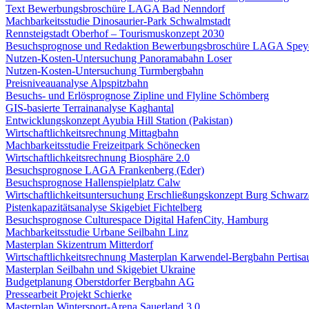
Text Bewerbungsbroschüre LAGA Bad Nenndorf
Machbarkeitsstudie Dinosaurier-Park Schwalmstadt
Rennsteigstadt Oberhof – Tourismuskonzept 2030
Besuchsprognose und Redaktion Bewerbungsbroschüre LAGA Spey
Nutzen-Kosten-Untersuchung Panoramabahn Loser
Nutzen-Kosten-Untersuchung Turmbergbahn
Preisniveauanalyse Alpspitzbahn
Besuchs- und Erlösprognose Zipline und Flyline Schömberg
GIS-basierte Terrainanalyse Kaghantal
Entwicklungskonzept Ayubia Hill Station (Pakistan)
Wirtschaftlichkeitsrechnung Mittagbahn
Machbarkeitsstudie Freizeitpark Schönecken
Wirtschaftlichkeitsrechnung Biosphäre 2.0
Besuchsprognose LAGA Frankenberg (Eder)
Besuchsprognose Hallenspielplatz Calw
Wirtschaftlichkeitsuntersuchung Erschließungskonzept Burg Schwar
Pistenkapazitätsanalyse Skigebiet Fichtelberg
Besuchsprognose Culturespace Digital HafenCity, Hamburg
Machbarkeitsstudie Urbane Seilbahn Linz
Masterplan Skizentrum Mitterdorf
Wirtschaftlichkeitsrechnung Masterplan Karwendel-Bergbahn Pertisau
Masterplan Seilbahn und Skigebiet Ukraine
Budgetplanung Oberstdorfer Bergbahn AG
Pressearbeit Projekt Schierke
Masterplan Wintersport-Arena Sauerland 3.0