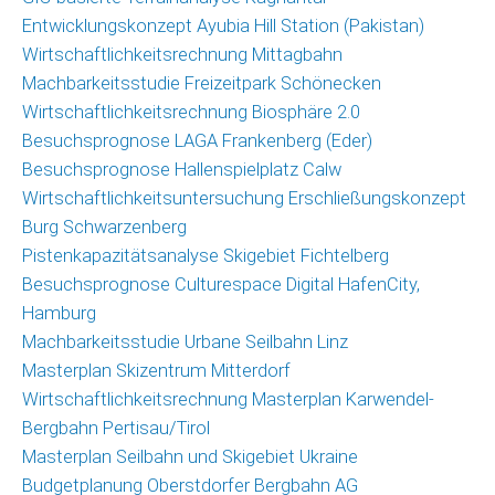
Christoph
Entwicklungskonzept Ayubia Hill Station (Pakistan)
Schrahe
Wirtschaftlichkeitsrechnung Mittagbahn
Lukas
Machbarkeitsstudie Freizeitpark Schönecken
Melzer
Wirtschaftlichkeitsrechnung Biosphäre 2.0
Besuchsprognose LAGA Frankenberg (Eder)
Partnernetzwerk
Besuchsprognose Hallenspielplatz Calw
Wirtschaftlichkeitsuntersuchung Erschließungskonzept
Kunden
Burg Schwarzenberg
Pistenkapazitätsanalyse Skigebiet Fichtelberg
Kontakt
Besuchsprognose Culturespace Digital HafenCity,
Hamburg
Machbarkeitsstudie Urbane Seilbahn Linz
Masterplan Skizentrum Mitterdorf
Wirtschaftlichkeitsrechnung Masterplan Karwendel-
Bergbahn Pertisau/Tirol
Masterplan Seilbahn und Skigebiet Ukraine
Budgetplanung Oberstdorfer Bergbahn AG