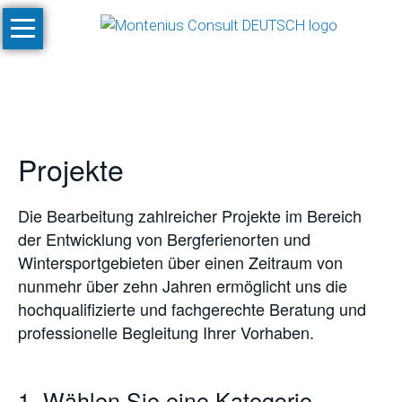
Navigation
Start
überspringen
Leistungen
Konzeptionen
und
Projekte
Machbarkeitsstudien
Klimastudien
Die Bearbeitung zahlreicher Projekte im Bereich
und
der Entwicklung von Bergferienorten und
-
Wintersportgebieten über einen Zeitraum von
simulationen
nunmehr über zehn Jahren ermöglicht uns die
SnowPlan™
hochqualifizierte und fachgerechte Beratung und
professionelle Begleitung Ihrer Vorhaben.
Gesamtplanung
von
Skigebietsprojekten
1. Wählen Sie eine Kategorie