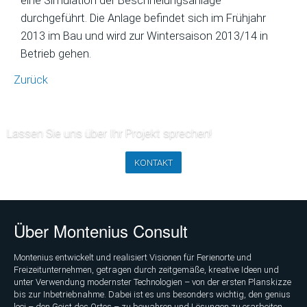
eine Simulation der Beschneiungsanlage
durchgeführt. Die Anlage befindet sich im Frühjahr
2013 im Bau und wird zur Wintersaison 2013/14 in
Betrieb gehen.
Zurück
Lassen Sie uns über Ihr Projekt sprechen!
KONTAKT
Über Montenius Consult
Montenius entwickelt und realisiert Visionen für Ferienorte und
Freizeitunternehmen, getragen durch zeitgemäße, kreative Ideen und
unter Verwendung modernster Technologien – von der ersten Planskizze
bis zur Inbetriebnahme. Dabei ist es uns besonders wichtig, den genius
loci – den Geist des Ortes – zu bewahren und Lösungen zu erarbeiten,