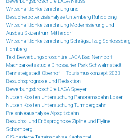
Bewerbungsbroschüre LAGA Neuss
(GIS)
Wirtschaftlichkeitsrechnung und
Umfragetool
Besucherpotenzialanalyse Unternberg Ruhpolding
Qualitätsmonitor
Wirtschaftlichkeitsrechnung Modernisierung und
Freizeit
Ausbau Skizentrum Mitterdorf
Wirtschaftlichkeitsrechnung Schrägaufzug Schlossberg
Saisonmonitoring
Hornberg
Skigebiete
Text Bewerbungsbroschüre LAGA Bad Nenndorf
Deutschland
Machbarkeitsstudie Dinosaurier-Park Schwalmstadt
Veröffentlichungen
Rennsteigstadt Oberhof – Tourismuskonzept 2030
Besuchsprognose und Redaktion
Projekte
Bewerbungsbroschüre LAGA Speyer
Nutzen-Kosten-Untersuchung Panoramabahn Loser
Nachrichten
Nutzen-Kosten-Untersuchung Turmbergbahn
Nachrichtenarchiv
Preisniveauanalyse Alpspitzbahn
Besuchs- und Erlösprognose Zipline und Flyline
Team
Schömberg
GIS-basierte Terrainanalyse Kaghantal