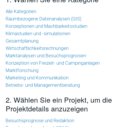
Wirtschaftlichkeitsrechnungen
Alle Kategorien
Raumbezogene Datenanalysen (GIS)
Marktanalysen
Konzeptionen und Machbarkeitsstudien
und
Klimastudien und -simulationen
Besuchsprognosen
Gesamtplanung
Marktforschung
Wirtschaftlichkeitsrechnungen
Marktanalysen und Besuchsprognosen
Marketing
Konzeption von Freizeit- und Campinganlagen
und
Marktforschung
Kommunikation
Marketing und Kommunikation
Betriebs- und Managementberatung
Betriebs-
und
2. Wählen Sie ein Projekt, um die
Managementberatung
Projektdetails anzuzeigen
Raumbezogene
Besuchsprognose und Redaktion
Datenanalysen