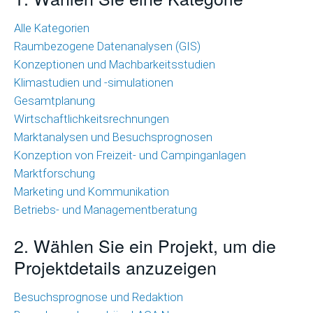
Wirtschaftlichkeitsrechnungen
Alle Kategorien
Raumbezogene Datenanalysen (GIS)
Marktanalysen
Konzeptionen und Machbarkeitsstudien
und
Klimastudien und -simulationen
Besuchsprognosen
Gesamtplanung
Marktforschung
Wirtschaftlichkeitsrechnungen
Marktanalysen und Besuchsprognosen
Marketing
Konzeption von Freizeit- und Campinganlagen
und
Marktforschung
Kommunikation
Marketing und Kommunikation
Betriebs- und Managementberatung
Betriebs-
und
2. Wählen Sie ein Projekt, um die
Managementberatung
Projektdetails anzuzeigen
Raumbezogene
Besuchsprognose und Redaktion
Datenanalysen