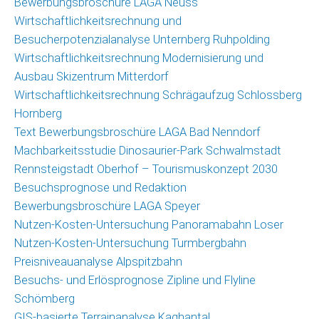
Bewerbungsbroschüre LAGA Neuss
(GIS)
Wirtschaftlichkeitsrechnung und
Umfragetool
Besucherpotenzialanalyse Unternberg Ruhpolding
Qualitätsmonitor
Wirtschaftlichkeitsrechnung Modernisierung und
Freizeit
Ausbau Skizentrum Mitterdorf
Wirtschaftlichkeitsrechnung Schrägaufzug Schlossberg
Saisonmonitoring
Hornberg
Skigebiete
Text Bewerbungsbroschüre LAGA Bad Nenndorf
Deutschland
Machbarkeitsstudie Dinosaurier-Park Schwalmstadt
Veröffentlichungen
Rennsteigstadt Oberhof – Tourismuskonzept 2030
Besuchsprognose und Redaktion
Projekte
Bewerbungsbroschüre LAGA Speyer
Nutzen-Kosten-Untersuchung Panoramabahn Loser
Nachrichten
Nutzen-Kosten-Untersuchung Turmbergbahn
Nachrichtenarchiv
Preisniveauanalyse Alpspitzbahn
Besuchs- und Erlösprognose Zipline und Flyline
Team
Schömberg
GIS-basierte Terrainanalyse Kaghantal