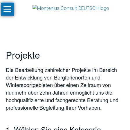
Navigation
Start
überspringen
Leistungen
Konzeptionen
und
Projekte
Machbarkeitsstudien
Klimastudien
Die Bearbeitung zahlreicher Projekte im Bereich
und
der Entwicklung von Bergferienorten und
-
Wintersportgebieten über einen Zeitraum von
simulationen
nunmehr über zehn Jahren ermöglicht uns die
SnowPlan™
hochqualifizierte und fachgerechte Beratung und
professionelle Begleitung Ihrer Vorhaben.
Gesamtplanung
von
Skigebietsprojekten
1. Wählen Sie eine Kategorie