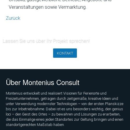
Veranstaltungen sowie Vermarktung.
Zurück
Lassen Sie uns über Ihr Projekt sprechen!
KONTAKT
Über Montenius Consult
Montenius entwickelt und realisiert Visionen für Ferienorte und
Freizeitunternehmen, getragen durch zeitgemäße, kreative Ideen und
unter Verwendung modernster Technologien – von der ersten Planskizze
bis zur Inbetriebnahme. Dabei ist es uns besonders wichtig, den genius
loci – den Geist des Ortes – zu bewahren und Lösungen zu erarbeiten,
die das Einmalige eines jeden Standortes zur Geltung bringen und einen
standortgerechten Maßstab haben.