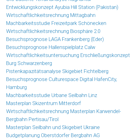
Christoph
Entwicklungskonzept Ayubia Hill Station (Pakistan)
Schrahe
Wirtschaftlichkeitsrechnung Mittagbahn
Lukas
Machbarkeitsstudie Freizeitpark Schönecken
Melzer
Wirtschaftlichkeitsrechnung Biosphäre 2.0
Besuchsprognose LAGA Frankenberg (Eder)
Partnernetzwerk
Besuchsprognose Hallenspielplatz Calw
Wirtschaftlichkeitsuntersuchung Erschließungskonzept
Kunden
Burg Schwarzenberg
Pistenkapazitätsanalyse Skigebiet Fichtelberg
Kontakt
Besuchsprognose Culturespace Digital HafenCity,
Hamburg
Machbarkeitsstudie Urbane Seilbahn Linz
Masterplan Skizentrum Mitterdorf
Wirtschaftlichkeitsrechnung Masterplan Karwendel-
Bergbahn Pertisau/Tirol
Masterplan Seilbahn und Skigebiet Ukraine
Budgetplanung Oberstdorfer Bergbahn AG