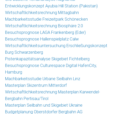
Christoph
Entwicklungskonzept Ayubia Hill Station (Pakistan)
Schrahe
Wirtschaftlichkeitsrechnung Mittagbahn
Lukas
Machbarkeitsstudie Freizeitpark Schönecken
Melzer
Wirtschaftlichkeitsrechnung Biosphäre 2.0
Besuchsprognose LAGA Frankenberg (Eder)
Partnernetzwerk
Besuchsprognose Hallenspielplatz Calw
Wirtschaftlichkeitsuntersuchung Erschließungskonzept
Kunden
Burg Schwarzenberg
Pistenkapazitätsanalyse Skigebiet Fichtelberg
Kontakt
Besuchsprognose Culturespace Digital HafenCity,
Hamburg
Machbarkeitsstudie Urbane Seilbahn Linz
Masterplan Skizentrum Mitterdorf
Wirtschaftlichkeitsrechnung Masterplan Karwendel-
Bergbahn Pertisau/Tirol
Masterplan Seilbahn und Skigebiet Ukraine
Budgetplanung Oberstdorfer Bergbahn AG