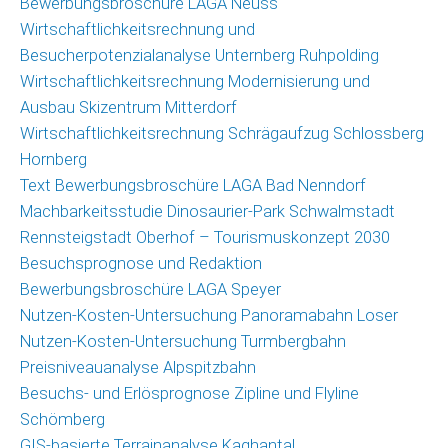
Bewerbungsbroschüre LAGA Neuss
(GIS)
Wirtschaftlichkeitsrechnung und
Umfragetool
Besucherpotenzialanalyse Unternberg Ruhpolding
Qualitätsmonitor
Wirtschaftlichkeitsrechnung Modernisierung und
Freizeit
Ausbau Skizentrum Mitterdorf
Wirtschaftlichkeitsrechnung Schrägaufzug Schlossberg
Saisonmonitoring
Hornberg
Skigebiete
Text Bewerbungsbroschüre LAGA Bad Nenndorf
Deutschland
Machbarkeitsstudie Dinosaurier-Park Schwalmstadt
Veröffentlichungen
Rennsteigstadt Oberhof – Tourismuskonzept 2030
Besuchsprognose und Redaktion
Projekte
Bewerbungsbroschüre LAGA Speyer
Nutzen-Kosten-Untersuchung Panoramabahn Loser
Nachrichten
Nutzen-Kosten-Untersuchung Turmbergbahn
Nachrichtenarchiv
Preisniveauanalyse Alpspitzbahn
Besuchs- und Erlösprognose Zipline und Flyline
Team
Schömberg
GIS-basierte Terrainanalyse Kaghantal