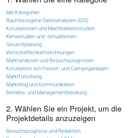
Wirtschaftlichkeitsrechnungen
Alle Kategorien
Raumbezogene Datenanalysen (GIS)
Marktanalysen
Konzeptionen und Machbarkeitsstudien
und
Klimastudien und -simulationen
Besuchsprognosen
Gesamtplanung
Marktforschung
Wirtschaftlichkeitsrechnungen
Marktanalysen und Besuchsprognosen
Marketing
Konzeption von Freizeit- und Campinganlagen
und
Marktforschung
Kommunikation
Marketing und Kommunikation
Betriebs- und Managementberatung
Betriebs-
und
2. Wählen Sie ein Projekt, um die
Managementberatung
Projektdetails anzuzeigen
Raumbezogene
Besuchsprognose und Redaktion
Datenanalysen