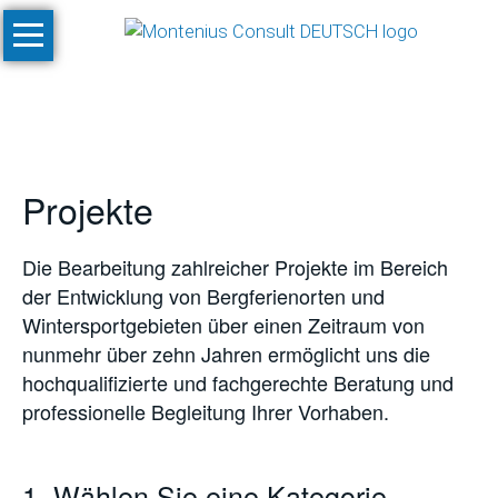
Navigation
Start
überspringen
Leistungen
Konzeptionen
und
Projekte
Machbarkeitsstudien
Klimastudien
Die Bearbeitung zahlreicher Projekte im Bereich
und
der Entwicklung von Bergferienorten und
-
Wintersportgebieten über einen Zeitraum von
simulationen
nunmehr über zehn Jahren ermöglicht uns die
SnowPlan™
hochqualifizierte und fachgerechte Beratung und
professionelle Begleitung Ihrer Vorhaben.
Gesamtplanung
von
Skigebietsprojekten
1. Wählen Sie eine Kategorie