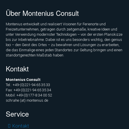
Über Montenius Consult
Montenius entwickelt und realisiert Visionen für Ferienorte und
Freizeitunternehmen, getragen durch zeitgemäße, kreative Ideen und
unter Verwendung modernster Technologien – von der ersten Planskizze
bis zur Inbetriebnahme. Dabei ist es uns besonders wichtig, den genius
loci – den Geist des Ortes – zu bewahren und Lösungen zu erarbeiten,
die das Einmalige eines jeden Standortes zur Geltung bringen und einen
standortgerechten Maßstab haben.
Kontakt
Montenius Consult
Tel.: +49-(0)221-94 65 35 33
Fax: +49-(0)221-94 65 35 34
Mobil: +49-(0)177-8 34 00 52
schrahe (at) montenius.de
Service
Navigation
Kontakt